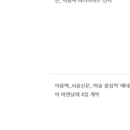
관, 이용백 미디어아트 전시
이용백_서울신문_‘미술 올림픽’ 베
아 비엔날레 4일 개막