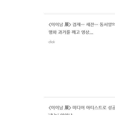
<이이남 展> 겸재… 세잔… 동서양
명화 과거를 깨고 영상...
click
<이이남 展> 미디어 아티스트로 성