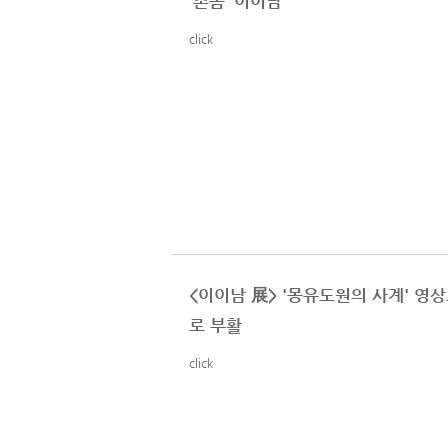
`촌놈` 이이남
click
<이이남 展> '몽유도원의 사계' 영
로 부활
click