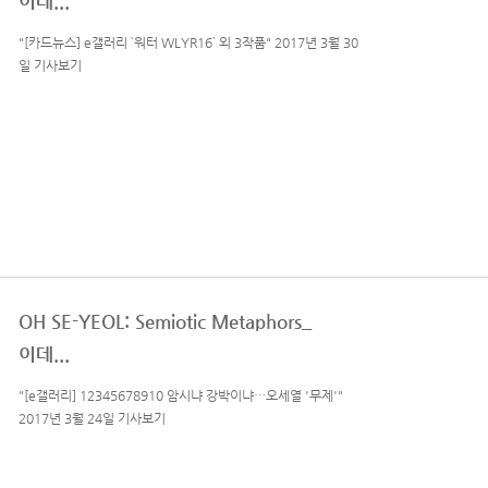
이데...
"[카드뉴스] e갤러리 `워터 WLYR16` 외 3작품" 2017년 3월 30
일 기사보기
OH SE-YEOL: Semiotic Metaphors_
이데...
"[e갤러리] 12345678910 암시냐 강박이냐…오세열 '무제'"
2017년 3월 24일 기사보기