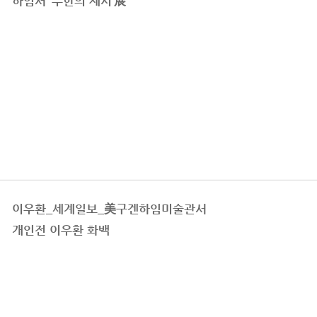
하임서 ‘무한의 제시’展
이우환_세계일보_美구겐하임미술관서
개인전 이우환 화백