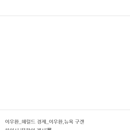
이우환_헤럴드 경제_이우환,뉴욕 구겐