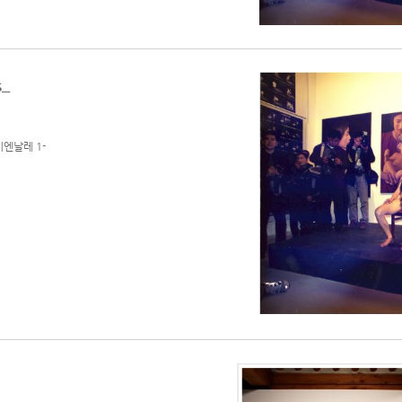
s_
엔날레 1-