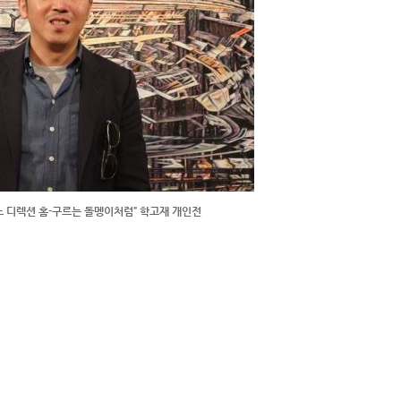
노 디렉션 홈-구르는 돌멩이처럼” 학고재 개인전