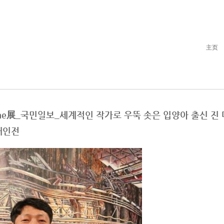
主页
tion Home展_국민일보_세계적인 작가로 우뚝 솟은 입양아 출신 
개인전