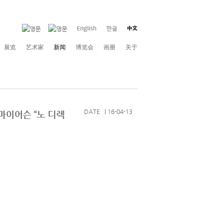
展览
艺术家
新闻
博览会
画册
关于
DATE | 16-04-13
진 마이어슨 “노 디렉