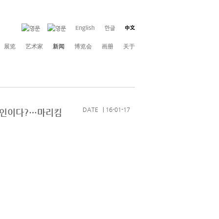
展览
艺术家
新闻
博览会
画册
关于
DATE | 16-01-17
'은 외계인이다?…마리킴