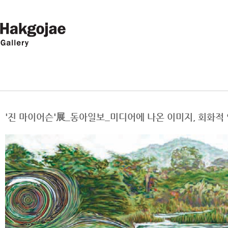
'진 마이어슨'展_동아일보_미디어에 나온 이미지, 회화적