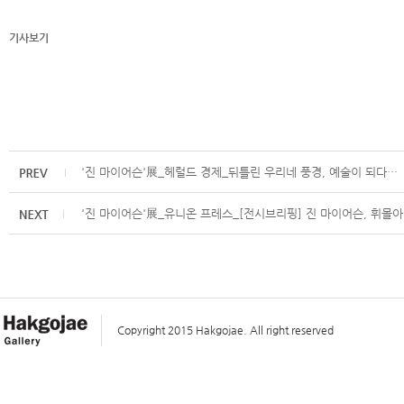
기사보기
'진 마이어슨'展_헤럴드 경제_뒤틀린 우리네 풍경, 예술이 되다…
'진 마이어슨'展_유니온 프레스_[전시브리핑] 진 마이어슨, 휘몰
Copyright 2015 Hakgojae. All right reserved