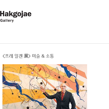
<프레 일겐 展> 미술 & 소통