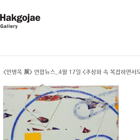
<민병옥 展> 연합뉴스_4월 17일 <추상화 속 복잡하면서