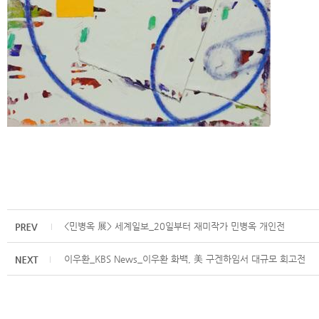
<민병옥 展> 세계일보_20일부터 재미작가 민병옥 개인전
이우환_KBS News_이우환 화백, 美 구겐하임서 대규모 회고전