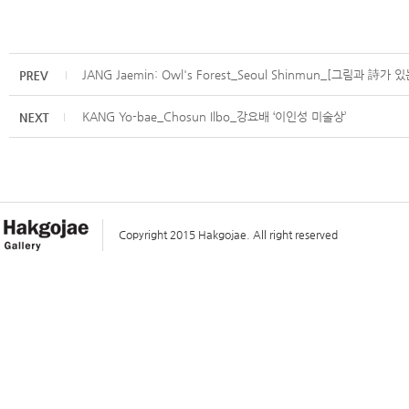
JANG Jaemin: Owl's Forest_Seoul Shinmun_[그림과 詩가 
KANG Yo-bae_Chosun Ilbo_강요배 ‘이인성 미술상’
Copyright 2015 Hakgojae. All right reserved