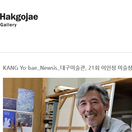
KANG Yo-bae_Newsis_대구미술관, 21회 이인성 미