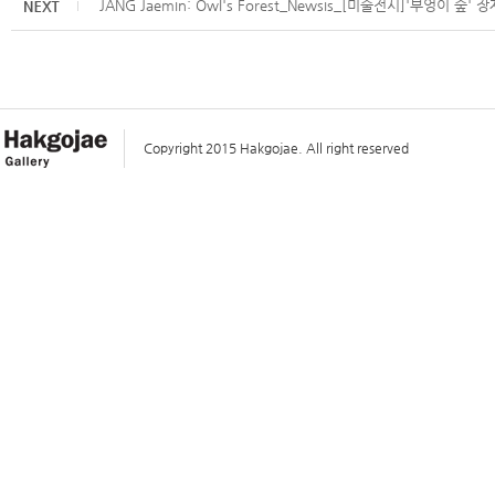
JANG Jaemin: Owl's Forest_Newsis_[미술전시]'부엉이 숲' 
Copyright 2015 Hakgojae. All right reserved