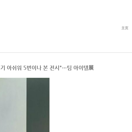
主页
"헤어지기 아쉬워 5번이나 본 전시"…팀 아이텔展