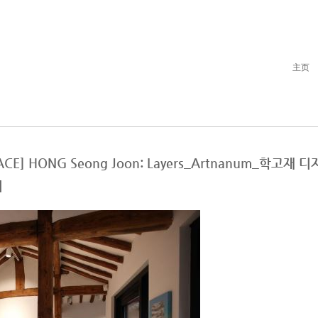
主页
T SPACE] HONG Seong Joon: Layers_Artnanum_학
최