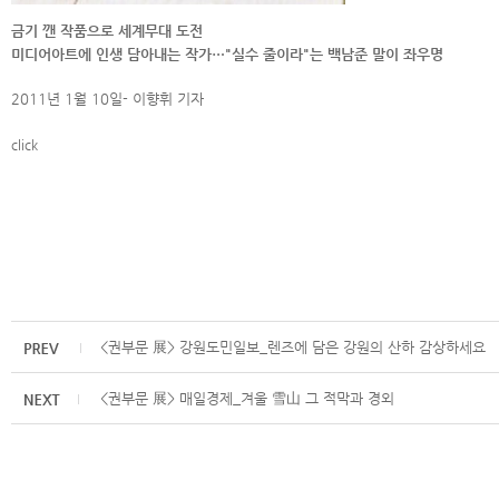
금기 깬 작품으로 세계무대 도전
미디어아트에 인생 담아내는 작가…"실수 줄이라"는 백남준 말이 좌우명
2011년 1월 10일- 이향휘 기자
click
<권부문 展> 강원도민일보_렌즈에 담은 강원의 산하 감상하세요
<권부문 展> 매일경제_겨울 雪山 그 적막과 경외