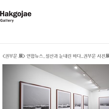
<권부문 展> 연합뉴스_설산과 눈내린 바다..권부문 사진