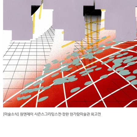
[미술소식] 원앤제이 시즌스그리팅스전·장완 한가람미술관 회고전