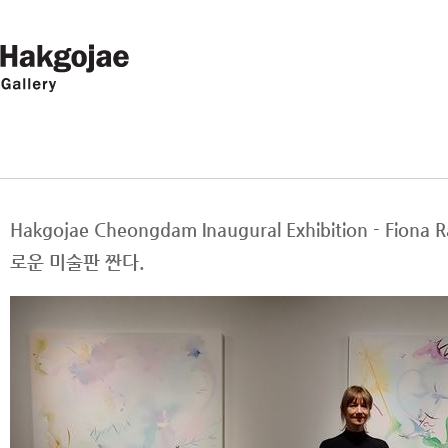
Hakgojae Cheongdam Inaugural Exhibition - F
로운 미술판 짠다.