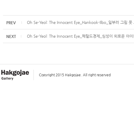
Oh Se-Yeol: The Innocent Eye_Hankook-Ilbo_일부러 그림 
Oh Se-Yeol: The Innocent Eye_헤럴드경제_심성이 외로
Copyright 2015 Hakgojae. All right reserved