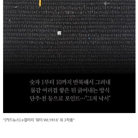
"[카드뉴스] e갤러리 `워터 WLYR16` 외 3작품"