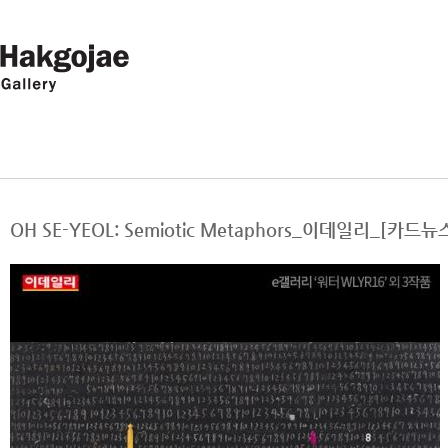
OH SE-YEOL: Semiotic Metaphors_이데일리_[카드