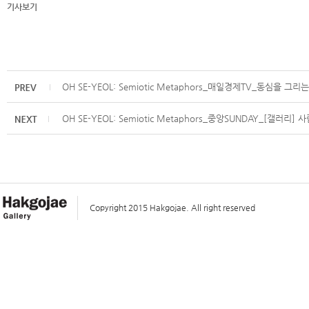
기사보기
OH SE-YEOL: Semiotic Metaphors_매일경제TV_동심을 그
OH SE-YEOL: Semiotic Metaphors_중앙SUNDAY_[갤러리] 
Copyright 2015 Hakgojae. All right reserved