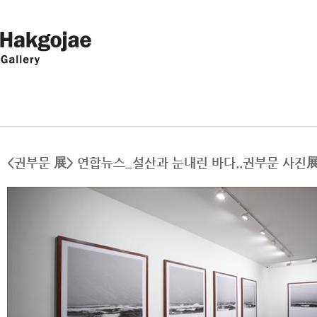
<권부문 展> 연합뉴스_설산과 눈내린 바다..권부문 사진