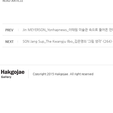
READ ARTICLE
Jin MEYERSON_Yonhapnews_이태원 미술관 속으로 들어온
SON Jang Sup_The Kwangju Ilbo_김은영의 ‘그림 생각’ <264> 
Copyright 2015 Hakgojae. All right reserved