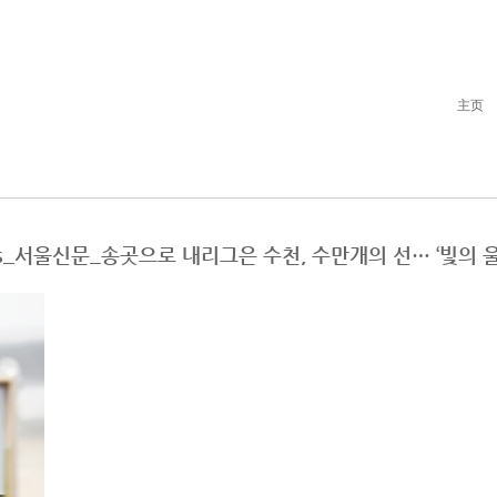
主页
rberates_서울신문_송곳으로 내리그은 수천, 수만개의 선… ‘빛의 