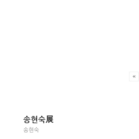
송현숙展
송현숙