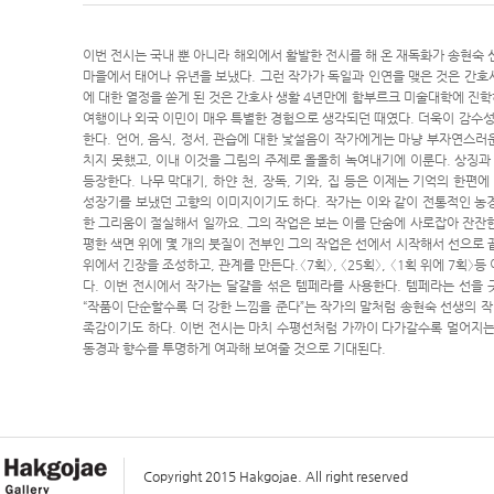
이번 전시는 국내 뿐 아니라 해외에서 활발한 전시를 해 온 재독화가 송현숙 
마을에서 태어나 유년을 보냈다. 그런 작가가 독일과 인연을 맺은 것은 간호
에 대한 열정을 쏟게 된 것은 간호사 생활 4년만에 함부르크 미술대학에 진학
여행이나 외국 이민이 매우 특별한 경험으로 생각되던 때였다. 더욱이 감수성
한다. 언어, 음식, 정서, 관습에 대한 낯설음이 작가에게는 마냥 부자연스러
치지 못했고, 이내 이것을 그림의 주제로 올올히 녹여내기에 이룬다. 상징과 
등장한다. 나무 막대기, 하얀 천, 장독, 기와, 집 등은 이제는 기억의 한
성장기를 보냈던 고향의 이미지이기도 하다. 작가는 이와 같이 전통적인 농경
한 그리움이 절실해서 일까요. 그의 작업은 보는 이를 단숨에 사로잡아 잔잔한
평한 색면 위에 몇 개의 붓질이 전부인 그의 작업은 선에서 시작해서 선으로 끝
위에서 긴장을 조성하고, 관계를 만든다.〈7획〉, 〈25획〉, 〈1획 위에 7
다. 이번 전시에서 작가는 달걀을 섞은 템페라를 사용한다. 템페라는 선을 
“작품이 단순할수록 더 강한 느낌을 준다”는 작가의 말처럼 송현숙 선생의 
족감이기도 하다. 이번 전시는 마치 수평선처럼 가까이 다가갈수록 멀어지는 
동경과 향수를 투명하게 여과해 보여줄 것으로 기대된다.
Copyright 2015 Hakgojae. All right reserved