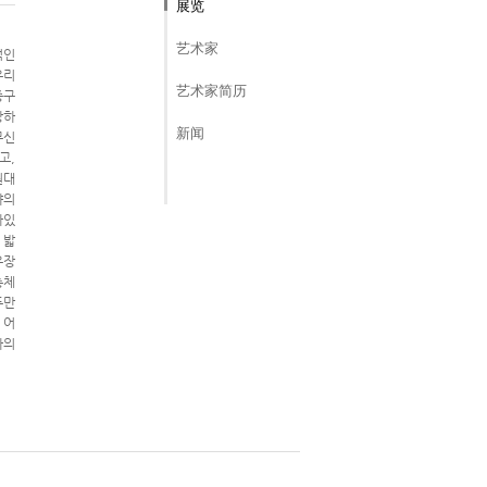
展览
艺术家
적인
우리
艺术家简历
종구
장하
新闻
무신
고,
원대
야의
아있
 밟
유장
총체
두만
 어
가의