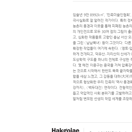
임술년 9만 8992k㎡’, ‘민족미술인협
극사실화로 잘 알려진 작가이다. 특히 정부
농촌의 풍경과 이웃을 통해 피폐된 농촌의 
의 개인전으로 모두 30여 점의 그림이 
고, 심화한 작품들로 고향인 충남 서산 오
을 그린 〈남남북녀〉 등이 그것이다. 다른
확장한 작업들이 여기에 속한다. 〈영토-
하게 전개되고, 덕유산․지리산의 산세가 
도상학적 구도를 하나의 전체로 구성한 
다. 몇 해전 이종구는 중국을 거쳐 압록
는 것으로 시작해서 한반도 북쪽 끝자락을
함을 새삼 느꼈고, 그 감동을 대하(大河
적으로 형상화한 우리 민족의 ‘역사 풍경
강까지〉, 〈백두대간〉 연작이다. 전형적인
둡고 억압적인 사회 분위기를 고발하려고 
말처럼 변모된 선생의 작업 세계를 조망하