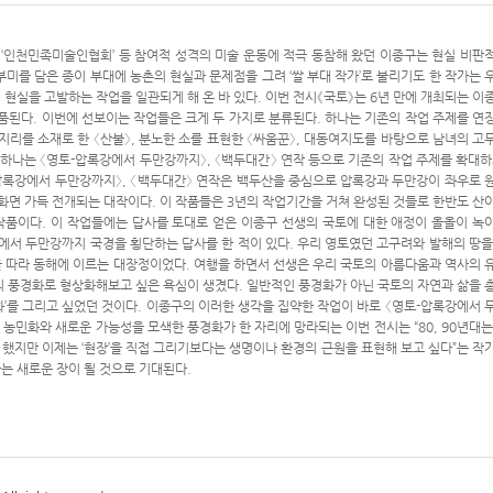
회’, ‘인천민족미술인협회’ 등 참여적 성격의 미술 운동에 적극 동참해 왔던 이종구는 현실 비판
미를 담은 종이 부대에 농촌의 현실과 문제점을 그려 ‘쌀 부대 작가’로 불리기도 한 작가는 
현실을 고발하는 작업을 일관되게 해 온 바 있다. 이번 전시《국토》는 6년 만에 개최되는 이
출품된다. 이번에 선보이는 작업들은 크게 두 가지로 분류된다. 하나는 기존의 작업 주제를 연
지리를 소재로 한 〈산불〉, 분노한 소를 표현한 〈싸움꾼〉, 대동여지도를 바탕으로 남녀의 고
 하나는 〈영토-압록강에서 두만강까지〉, 〈백두대간〉 연작 등으로 기존의 작업 주제를 확대하
압록강에서 두만강까지〉, 〈백두대간〉 연작은 백두산을 중심으로 압록강과 두만강이 좌우로 
화면 가득 전개되는 대작이다. 이 작품들은 3년의 작업기간을 거쳐 완성된 것들로 한반도 산
작품이다. 이 작업들에는 답사를 토대로 얻은 이종구 선생의 국토에 대한 애정이 올올이 녹
강에서 두만강까지 국경을 횡단하는 답사를 한 적이 있다. 우리 영토였던 고구려와 발해의 땅을
 따라 동해에 이르는 대장정이었다. 여행을 하면서 선생은 우리 국토의 아름다움과 역사의 
)의 풍경화로 형상화해보고 싶은 욕심이 생겼다. 일반적인 풍경화가 아닌 국토의 자연과 삶을 
화’를 그리고 싶었던 것이다. 이종구의 이러한 생각을 집약한 작업이 바로 〈영토-압록강에서 
 농민화와 새로운 가능성을 모색한 풍경화가 한 자리에 망라되는 이번 전시는 “80, 90년대는
했지만 이제는 ‘현장’을 직접 그리기보다는 생명이나 환경의 근원을 표현해 보고 싶다”는 작
는 새로운 장이 될 것으로 기대된다.