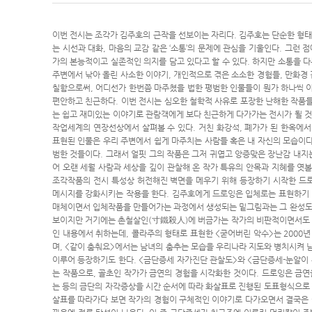
이번 전시는 조각가 김주호의 근작을 선보이는 자리다. 김주호는 단순한 형태
는 시선과 대화, 마음의 교감 같은 ‘소통’의 문제에 관심을 기울인다. 그런 
가의 본능적이고 실존적인 의지를 담고 있다고 할 수 있다. 하지만 소통을 
주변에서 낚아 올린 사소한 이야기, 개인적으로 겪은 소소한 경험들, 만화경 
칠함으로써, 어디선가 한번쯤 마주쳤을 법한 평범한 인물들이 뭔가 하나씩 이
편안하고 친근하다. 이번 전시는 심오한 철학적 사유로 포장한 난해한 작품
는 쉽고 재미있는 이야기로 관람객에게 보다 친근하게 다가가는 전시가 될 것
작업세계의 연장선상에서 살펴볼 수 있다. 거친 화강석, 폐가가 된 한옥에서
표현된 인물은 우리 주변에서 쉽게 마주치는 사람들 혹은 내 자신의 모습이다
범한 것들이다. 그래서 얼핏 그의 작품은 그저 귀엽고 앙증맞은 장난감 내지
어 오랜 세월 사람과 세상을 깊이 관찰해 온 작가 특유의 안목과 지혜를 엿볼
조각작품의 전시 특성상 허전해진 벽면을 메우기 위해 등장하기 시작한 드
메시지를 강화시키는 작용을 한다. 김주호에게 드로잉은 입체로는 표현하기 
매체이면서 입체작품을 만들어가는 과정에서 생성되는 밑그림과는 그 완성도
보이지만 거기에는 촌철살인(寸鐵殺人)에 버금가는 작가의 비판적이면서도 
인 내용에서 취하는데, 콜라주의 형태로 표현한 <굳어버린 악수>는 2000
며, <같이 춤춰요>에서는 남녀의 춤추는 모습을 우리나라 지도와 병치시켜 
이루어 등장하기도 한다. <금단증세 자가진단 관찰도>와 <금단증세-눈알이
는 작품으로, 골초인 작가가 금연의 경험을 시각화한 것이다. 드로잉은 금연
는 등의 금단의 자각증상을 시간 순서에 따라 화살표로 진행된 도표형식으로 
살표를 따라가다 보면 작가의 경험이 구체적인 이야기로 다가오면서 결국은 