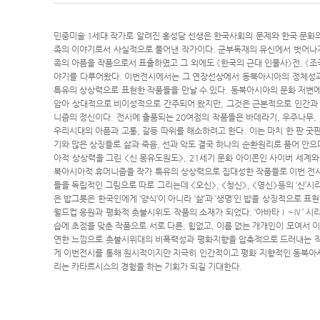
민중미술 1세대 작가로 알려진 홍성담 선생은 한국사회의 문제와 한국 문화의
족의 이야기로서 사실적으로 풀어낸 작가이다. 군부독재의 유신에서 벗어나지
족의 아픔을 작품으로서 표출하였고 그 외에도 《한국의 근대 인물사》전, 《조국
야기를 다루어왔다. 이번전시에서는 그 연장선상에서 동북아시아의 정체성
특유의 상상력으로 표현한 작품들을 만날 수 있다. 동북아시아의 문화 저변
암아 상대적으로 비이성적으로 간주되어 왔지만, 그것은 근본적으로 인간과
니즘의 정신이다. 전시에 출품되는 20여점의 작품들은 바데라기, 우주나무, 
우리시대의 아픔과 고통, 갈등 따위를 해소하려고 한다. 이는 마치 한 판 굿
기와 많은 상징들로 삶과 죽음, 선과 악도 결국 하나의 순환원리로 품어 안
아적 상상력을 그린 <신 몽유도원도>, 21세기 문화 아이콘인 사이버 세계
북아시아적 휴머니즘을 작가 특유의 상상력으로 집대성한 작품들로 이번 전시의
들을 독립적인 그림으로 따로 그리는데 <오신>, <청신>, <영신>등의 ‘신
은 밥그릇은 한국인에게 ‘양식’이 아니라 ‘삶’과 ‘생명’인 밥을 상징적으로 
월드컵 응원과 평화적 촛불시위도 작품의 소재가 되었다. ‘아바타Ⅰ~Ⅳ’ 시
습에 초점을 맞춘 작품으로 서로 다른, 힘없고, 이름 없는 개개인이 모여서 
연한 느낌으로 촛불시위대의 비폭력성과 평화지향을 압축적으로 드러내는 작품
게 이번전시를 통해 원시적이지만 지극히 인간적이고 평화 지향적인 동북아
리는 카타르시스의 경험을 하는 기회가 되길 기대한다.