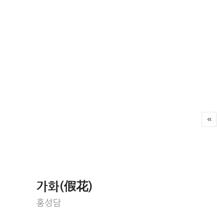
가화(假花)
홍성담