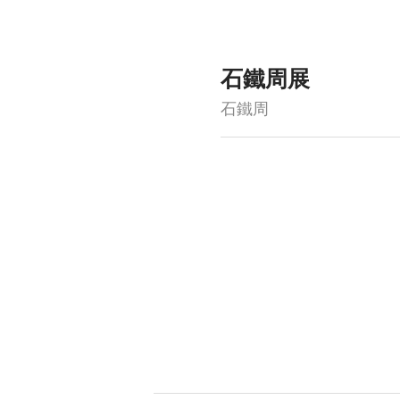
石鐵周展
石鐵周